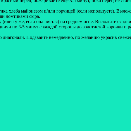
и красный перец, обжаривайте еще 3-5 минут, пока перец не ста
ка хлеба майонезом и/или горчицей (если используете). Вылож
щи ломтиками сыра.
 (или ту же, если она чистая) на среднем огне. Выложите сэнд
двичи по 3-5 минут с каждой стороны до золотистой корочки и 
 диагонали. Подавайте немедленно, по желанию украсив свежей