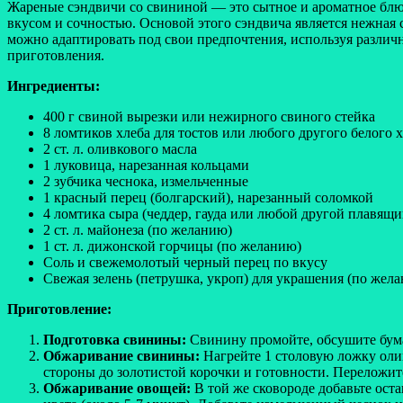
Жареные сэндвичи со свининой — это сытное и ароматное блюдо
вкусом и сочностью. Основой этого сэндвича является нежная 
можно адаптировать под свои предпочтения, используя различ
приготовления.
Ингредиенты:
400 г свиной вырезки или нежирного свиного стейка
8 ломтиков хлеба для тостов или любого другого белого 
2 ст. л. оливкового масла
1 луковица, нарезанная кольцами
2 зубчика чеснока, измельченные
1 красный перец (болгарский), нарезанный соломкой
4 ломтика сыра (чеддер, гауда или любой другой плавящи
2 ст. л. майонеза (по желанию)
1 ст. л. дижонской горчицы (по желанию)
Соль и свежемолотый черный перец по вкусу
Свежая зелень (петрушка, укроп) для украшения (по жел
Приготовление:
Подготовка свинины:
Свинину промойте, обсушите бума
Обжаривание свинины:
Нагрейте 1 столовую ложку оли
стороны до золотистой корочки и готовности. Переложите
Обжаривание овощей:
В той же сковороде добавьте ост