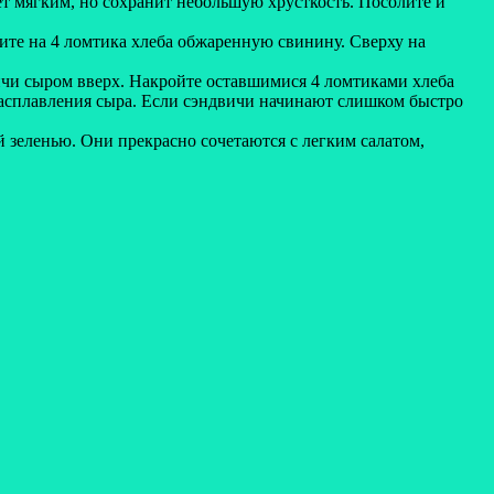
нет мягким, но сохранит небольшую хрусткость. Посолите и
ите на 4 ломтика хлеба обжаренную свинину. Сверху на
вичи сыром вверх. Накройте оставшимися 4 ломтиками хлеба
расплавления сыра. Если сэндвичи начинают слишком быстро
 зеленью. Они прекрасно сочетаются с легким салатом,