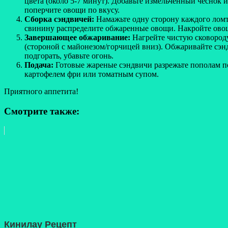
цвета (около 5-7 минут). Добавьте измельченный чеснок 
поперчите овощи по вкусу.
Сборка сэндвичей:
Намажьте одну сторону каждого ломти
свинину распределите обжаренные овощи. Накройте ово
Завершающее обжаривание:
Нагрейте чистую сковороду
(стороной с майонезом/горчицей вниз). Обжаривайте сэн
подгорать, убавьте огонь.
Подача:
Готовые жареные сэндвичи разрежьте пополам по
картофелем фри или томатным супом.
Приятного аппетита!
Смотрите также:
Кинилау Рецепт