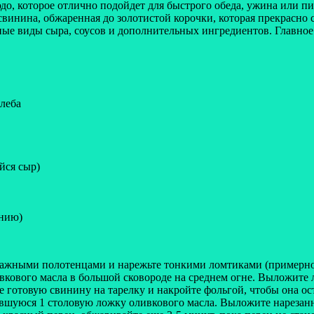
, которое отлично подойдет для быстрого обеда, ужина или пикн
свинина, обжаренная до золотистой корочки, которая прекрасно
ные виды сыра, соусов и дополнительных ингредиентов. Главное
хлеба
йся сыр)
анию)
жными полотенцами и нарежьте тонкими ломтиками (примерно 0
вкового масла в большой сковороде на среднем огне. Выложите
 готовую свинину на тарелку и накройте фольгой, чтобы она ос
авшуюся 1 столовую ложку оливкового масла. Выложите нарезанн